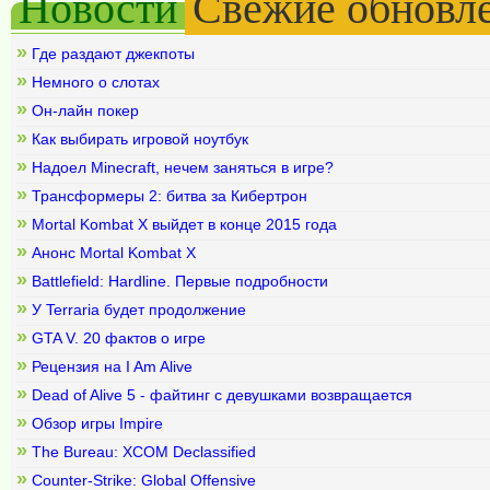
Новости
Свежие обновл
»
Где раздают джекпоты
»
Немного о слотах
»
Он-лайн покер
»
Как выбирать игровой ноутбук
»
Надоел Minecraft, нечем заняться в игре?
»
Трансформеры 2: битва за Кибертрон
»
Mortal Kombat X выйдет в конце 2015 года
»
Анонс Mortal Kombat X
»
Battlefield: Hardline. Первые подробности
»
У Terraria будет продолжение
»
GTA V. 20 фактов о игре
»
Рецензия на I Am Alive
»
Dead of Alive 5 - файтинг с девушками возвращается
»
Обзор игры Impire
»
The Bureau: XCOM Declassified
»
Counter-Strike: Global Offensive