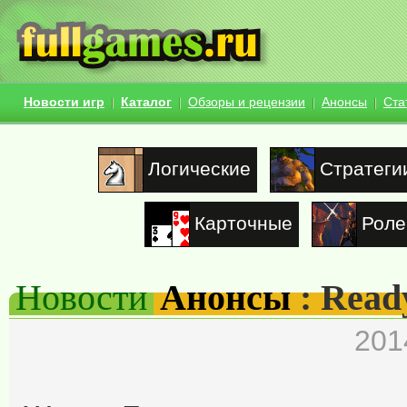
Новости игр
Каталог
Обзоры и рецензии
Анонсы
Ста
Логические
Стратеги
Карточные
Роле
Новости
Анонсы
: Read
201