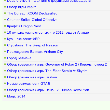
»
Dead of Alive 5 - файтинг с девушками возвращается
»
Обзор игры Impire
»
The Bureau: XCOM Declassified
»
Counter-Strike: Global Offensive
»
Крафт в Dragon Nest
»
10 лучших компьютерных игр 2012 года от Алавар
»
Куо – экс-агент ФБР
»
Cryostasis: The Sleep of Reason
»
Прохождение Batman: Arkham City
»
Город Бетмэна
»
Обзор (рецензия) игры Governor of Poker 2 / Король покера 2
»
Обзор (рецензия) игры The Elder Scrolls V: Skyrim
»
Обзор (рецензия) игры Bastion
»
Новые возможности GTA 5
»
Обзор (рецензия) игры Deus Ex: Human Revolution
»
Magic 2014