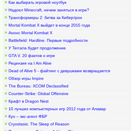
»
Как выбирать игровой ноутбук
»
Надоел Minecraft, нечем заняться в игре?
»
Трансформеры 2: битва за Кибертрон
»
Mortal Kombat X выйдет в конце 2015 года
»
Анонс Mortal Kombat X
»
Battlefield: Hardline. Первые подробности
»
У Terraria будет продолжение
»
GTA V. 20 фактов о игре
»
Рецензия на I Am Alive
»
Dead of Alive 5 - файтинг с девушками возвращается
»
Обзор игры Impire
»
The Bureau: XCOM Declassified
»
Counter-Strike: Global Offensive
»
Крафт в Dragon Nest
»
10 лучших компьютерных игр 2012 года от Алавар
»
Куо – экс-агент ФБР
»
Cryostasis: The Sleep of Reason