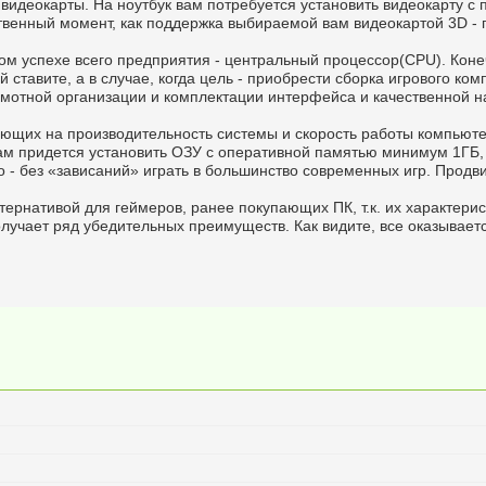
 видеокарты. На ноутбук вам потребуется установить видеокарту 
ственный момент, как поддержка выбираемой вам видеокартой 3D -
м успехе всего предприятия - центральный процессор(CPU). Коне
й ставите, а в случае, когда цель - приобрести сборка игрового к
амотной организации и комплектации интерфейса и качественной н
яющих на производительность системы и скорость работы компьютер
м придется установить ОЗУ с оперативной памятью минимум 1ГБ, и
о - без «зависаний» играть в большинство современных игр. Продв
тернативой для геймеров, ранее покупающих ПК, т.к. их характери
учает ряд убедительных преимуществ. Как видите, все оказывается 