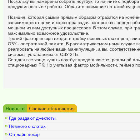
Поскольку вы намерены собрать ноутбук, то начните с подбора
продуктивность ее работы. Обратите внимание на такой суще
Позиция, которая самым прямым образом отразится на конечно
зависимости от цели и характера задач, которые вы перед собо
мощном из вам доступных процессоров. В этом случае, при гр
максимально возможное удовольствие.
Третий фактор не зря входит в тройку основных факторов, вли
ОЗУ - оперативной памяти. В рассматриваемом нами случае ва
реагировать на любые ваши манипуляции, а вы, соответственн
системы, устанавливают ОЗУ 2ГБ.
Сегодня все чаще купить ноутбук представляется реальной аль
стационарных ПК. Но учитывая фактор мобильности, геймер пол
Новости
Свежие обновления
»
Где раздают джекпоты
»
Немного о слотах
»
Он-лайн покер