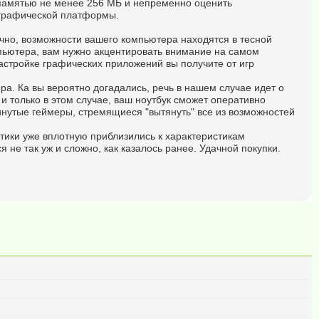
с памятью не менее 256 МБ и непременно оценить
 графической платформы.
чно, возможности вашего компьютера находятся в тесной
омпьютера, вам нужно акцентировать внимание на самом
астройке графических приложений вы получите от игр
а. Ка вы вероятно догадались, речь в нашем случае идет о
 только в этом случае, ваш ноутбук сможет оперативно
инутые геймеры, стремящиеся "вытянуть" все из возможностей
стики уже вплотную приблизились к характеристикам
не так уж и сложно, как казалось ранее. Удачной покупки.