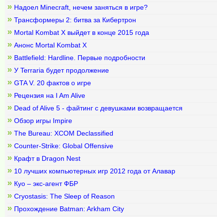
»
Надоел Minecraft, нечем заняться в игре?
»
Трансформеры 2: битва за Кибертрон
»
Mortal Kombat X выйдет в конце 2015 года
»
Анонс Mortal Kombat X
»
Battlefield: Hardline. Первые подробности
»
У Terraria будет продолжение
»
GTA V. 20 фактов о игре
»
Рецензия на I Am Alive
»
Dead of Alive 5 - файтинг с девушками возвращается
»
Обзор игры Impire
»
The Bureau: XCOM Declassified
»
Counter-Strike: Global Offensive
»
Крафт в Dragon Nest
»
10 лучших компьютерных игр 2012 года от Алавар
»
Куо – экс-агент ФБР
»
Cryostasis: The Sleep of Reason
»
Прохождение Batman: Arkham City