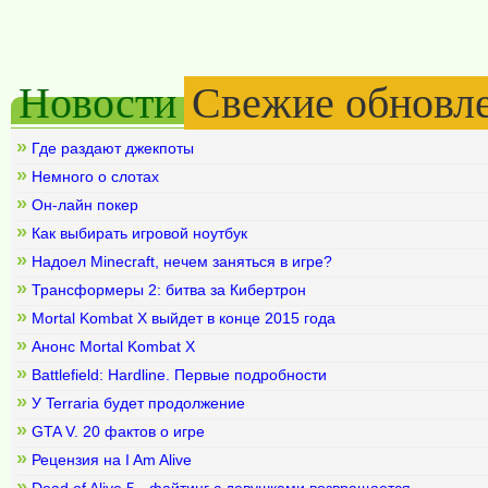
Новости
Свежие обновл
»
Где раздают джекпоты
»
Немного о слотах
»
Он-лайн покер
»
Как выбирать игровой ноутбук
»
Надоел Minecraft, нечем заняться в игре?
»
Трансформеры 2: битва за Кибертрон
»
Mortal Kombat X выйдет в конце 2015 года
»
Анонс Mortal Kombat X
»
Battlefield: Hardline. Первые подробности
»
У Terraria будет продолжение
»
GTA V. 20 фактов о игре
»
Рецензия на I Am Alive
»