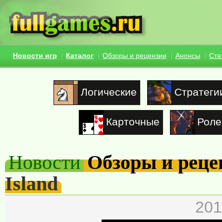
Новости игр
Каталог
Обзоры и рецензии
Анонсы
Ста
Логические
Стратеги
Карточные
Роле
Новости
Обзоры и реце
Island
201