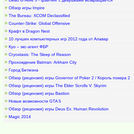
Dead of Alive 5 - файтинг с девушками возвращается
»
Обзор игры Impire
»
The Bureau: XCOM Declassified
»
Counter-Strike: Global Offensive
»
Крафт в Dragon Nest
»
10 лучших компьютерных игр 2012 года от Алавар
»
Куо – экс-агент ФБР
»
Cryostasis: The Sleep of Reason
»
Прохождение Batman: Arkham City
»
Город Бетмэна
»
Обзор (рецензия) игры Governor of Poker 2 / Король покера 2
»
Обзор (рецензия) игры The Elder Scrolls V: Skyrim
»
Обзор (рецензия) игры Bastion
»
Новые возможности GTA 5
»
Обзор (рецензия) игры Deus Ex: Human Revolution
»
Magic 2014