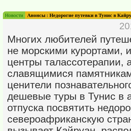
Новости
Анонсы
:
Недорогие путевки в Тунис в Кайр
20
Многих любителей путеше
не морскими курортами, 
центры талассотерапии, 
славящимися памятникам
ценители познавательног
дешевые туры в Тунис в а
отпуска посвятить недор
североафриканскую стран
вызывает Кайруан, распо