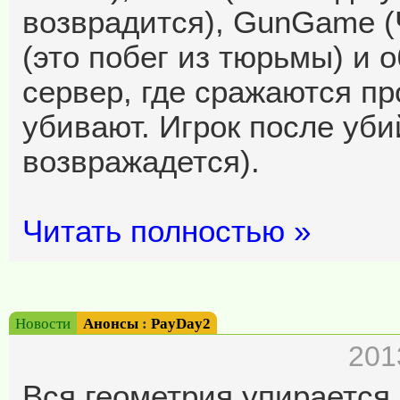
возврадится), GunGame (Ч
(это побег из тюрьмы) и 
сервер, где сражаются пр
убивают. Игрок после уб
возвражадется).
Читать полностью »
Новости
Анонсы
:
PayDay2
201
Вся геометрия упирается 