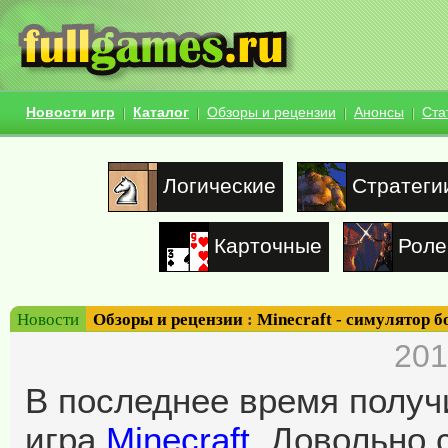
Новости игр
Каталог
Обзоры и рецензии
Анонсы
Ста
Логические
Стратеги
Карточные
Роле
Новости
Обзоры и рецензии
:
Minecraft - симулятор б
201
В последнее время полу
игра
Minecraft
. Довольно 