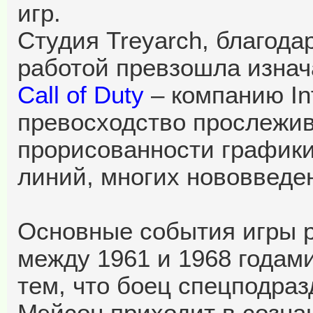
игр.
Студия Treyarch, благода
работой превзошла изнач
Call of Duty
– компанию Inf
превосходство прослежив
прорисованности график
линий, многих нововведе
Основные события игры р
между 1961 и 1968 годам
тем, что боец спецподра
Мэйсон приходит в созна