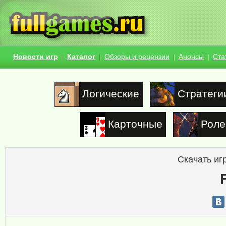
Новости игр
Каталог
Обзоры и рецензии
Анонсы
Ста
Логические
Стратеги
Карточные
Роле
Скачать иг
F