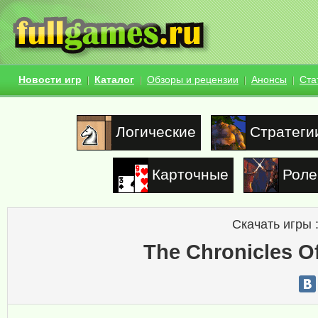
Новости игр
Каталог
Обзоры и рецензии
Анонсы
Ста
Логические
Стратеги
Карточные
Роле
Скачать игры 
The Chronicles Of