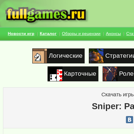
Новости игр
Каталог
Обзоры и рецензии
Анонсы
Ста
Логические
Стратеги
Карточные
Роле
Скачать игры
Sniper: P