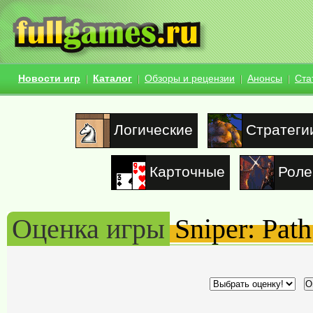
Новости игр
Каталог
Обзоры и рецензии
Анонсы
Ста
Логические
Стратеги
Карточные
Роле
Оценка игры
Sniper: Pat