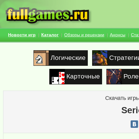
Новости игр
Каталог
Обзоры и рецензии
Анонсы
Ста
Логические
Стратеги
Карточные
Роле
Скачать игры
Ser