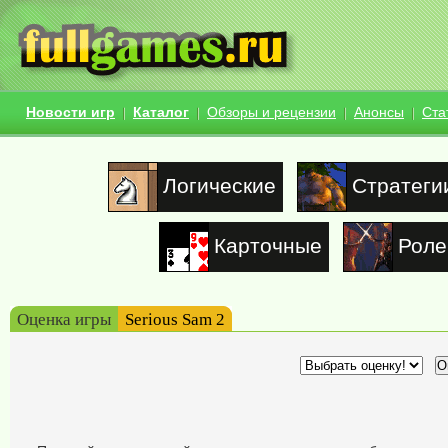
Новости игр
Каталог
Обзоры и рецензии
Анонсы
Ста
Логические
Стратеги
Карточные
Роле
Оценка игры
Serious Sam 2