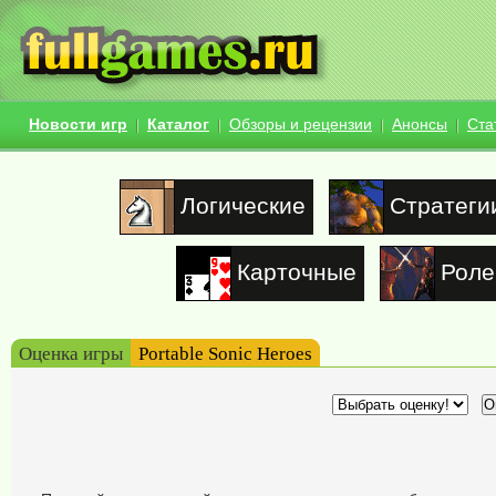
Новости игр
Каталог
Обзоры и рецензии
Анонсы
Ста
Логические
Стратеги
Карточные
Роле
Оценка игры
Portable Sonic Heroes