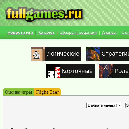
Новости игр
Каталог
Обзоры и рецензии
Анонсы
Ста
Логические
Стратеги
Карточные
Роле
Оценка игры
Flight Gear