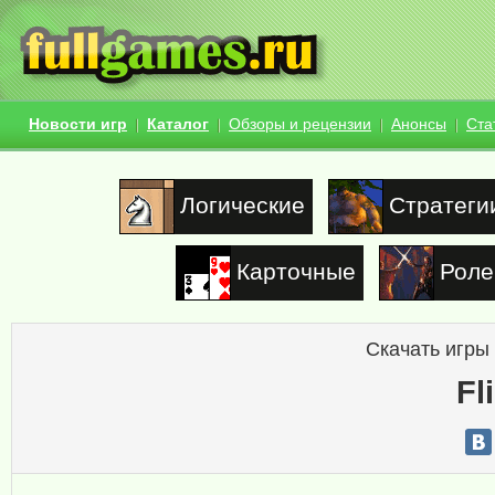
Новости игр
Каталог
Обзоры и рецензии
Анонсы
Ста
Логические
Стратеги
Карточные
Роле
Скачать игры
Fl