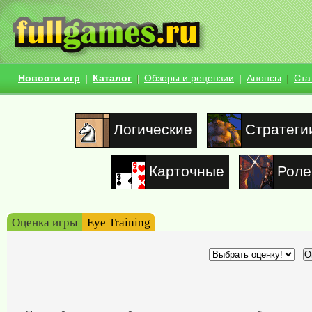
Новости игр
Каталог
Обзоры и рецензии
Анонсы
Ста
Логические
Стратеги
Карточные
Роле
Оценка игры
Eye Training