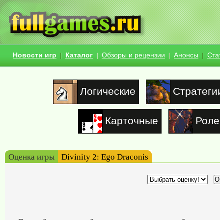
Новости игр
Каталог
Обзоры и рецензии
Анонсы
Ста
Логические
Стратеги
Карточные
Роле
Оценка игры
Divinity 2: Ego Draconis