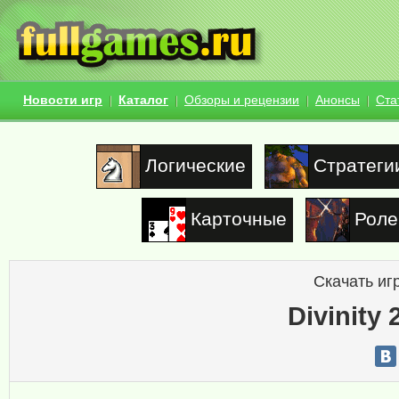
Новости игр
Каталог
Обзоры и рецензии
Анонсы
Ста
Логические
Стратеги
Карточные
Роле
Скачать иг
Divinity