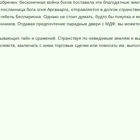
обречен: бесконечная война богов поставила эти благодатные земл
 посланница бога огня Арсваарга, отправляется в долгое странстви
гибель Беллариона. Однако не стоит думать, будто бы покупка и м
енников. Отдавая предпочтение парадные двери с МДФ, вы можете
атывающих тайн и сражений. Странствуя по неведомым землям и в
олевств, заключать с ними торговые сделки или помогать им, вып