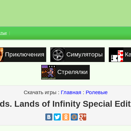
атьи
Приключения
Симуляторы
К
Стрелялки
Скачать игры :
Главная
:
Ролевые
s. Lands of Infinity Special Edi