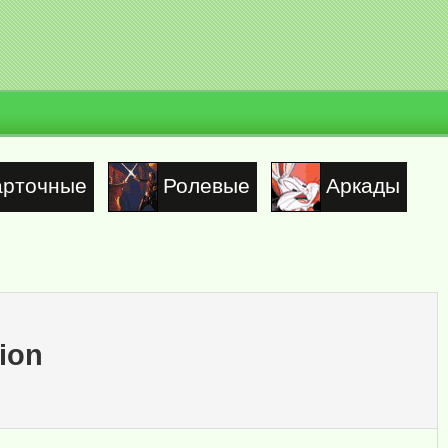
арточные
Ролевые
Аркады
tion