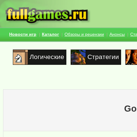
Новости игр
Каталог
Обзоры и рецензии
Анонсы
Ст
Логические
Стратегии
God