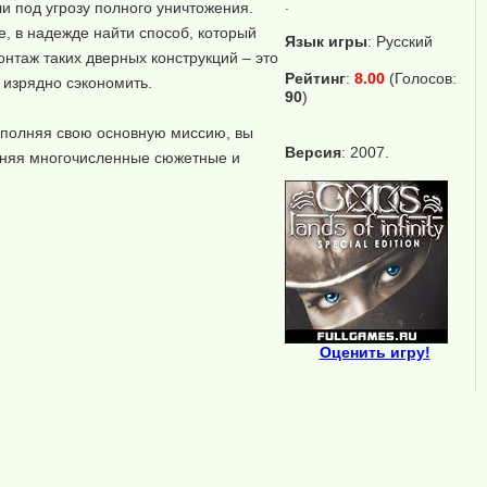
.
и под угрозу полного уничтожения.
е, в надежде найти способ, который
Язык игры
:
Русский
онтаж таких дверных конструкций – это
Рейтинг
:
8.00
(Голосов:
 изрядно сэкономить.
90
)
ыполняя свою основную миссию, вы
Версия
: 2007.
олняя многочисленные сюжетные и
Оценить игру!