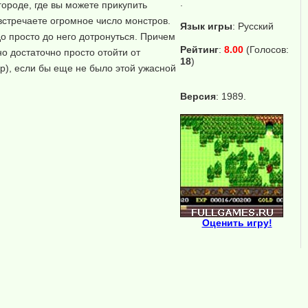
.
городе, где вы можете прикупить
 встречаете огромное число монстров.
Язык игры
:
Русский
до просто до него дотронуться. Причем
Рейтинг
:
8.00
(Голосов:
но достаточно просто отойти от
18
)
р), если бы еще не было этой ужасной
Версия
: 1989.
Оценить игру!