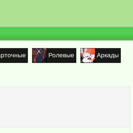
арточные
Ролевые
Аркады