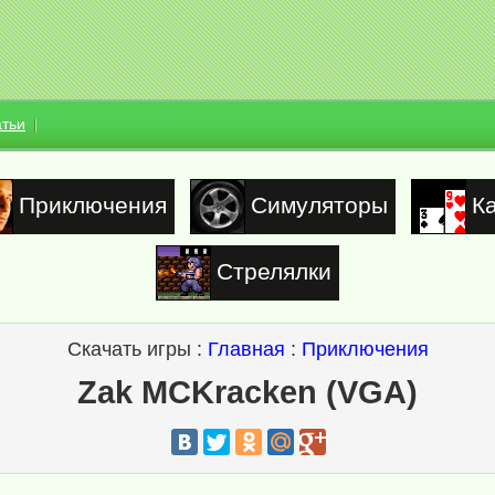
атьи
Приключения
Симуляторы
К
Стрелялки
Скачать игры :
Главная
:
Приключения
Zak MCKracken (VGA)