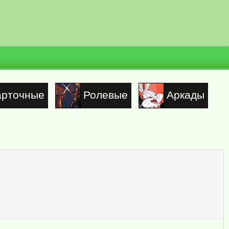
арточные
Ролевые
Аркады