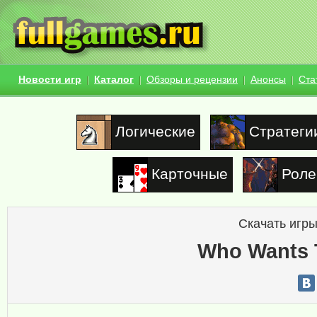
Новости игр
Каталог
Обзоры и рецензии
Анонсы
Ста
Логические
Стратеги
Карточные
Роле
Скачать игры
Who Wants T