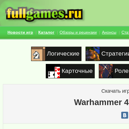
Новости игр
Каталог
Обзоры и рецензии
Анонсы
Ста
Логические
Стратеги
Карточные
Роле
Скачать иг
Warhammer 40