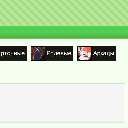
арточные
Ролевые
Аркады