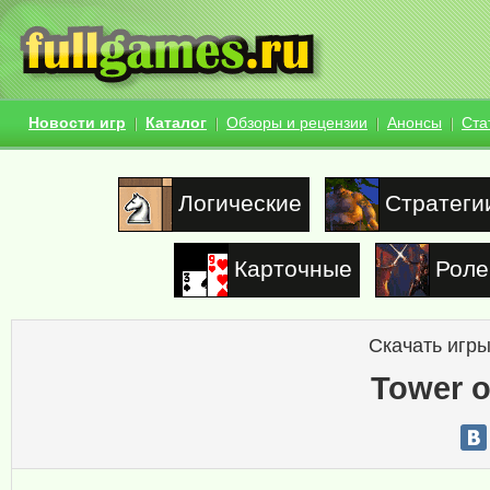
Новости игр
Каталог
Обзоры и рецензии
Анонсы
Ста
Логические
Стратеги
Карточные
Роле
Скачать игры
Tower o