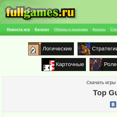
Новости игр
Каталог
Обзоры и рецензии
Анонсы
Ста
Логические
Стратеги
Карточные
Роле
Скачать игры
Top G