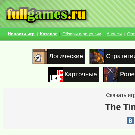
Новости игр
Каталог
Обзоры и рецензии
Анонсы
Ста
Логические
Стратеги
Карточные
Роле
Скачать иг
The Ti