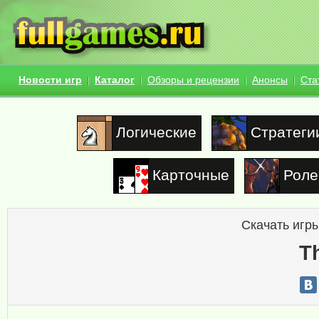
Новости игр
Каталог
Обзоры и рецензии
Анонсы
Ста
Логические
Стратеги
Карточные
Роле
Скачать игры
T