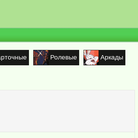
арточные
Ролевые
Аркады