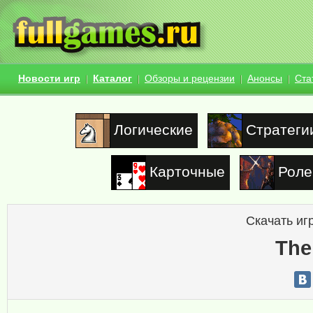
Новости игр
Каталог
Обзоры и рецензии
Анонсы
Ста
Логические
Стратеги
Карточные
Роле
Скачать иг
The