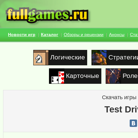
Новости игр
Каталог
Обзоры и рецензии
Анонсы
Ста
Логические
Стратеги
Карточные
Роле
Скачать игры
Test Dr