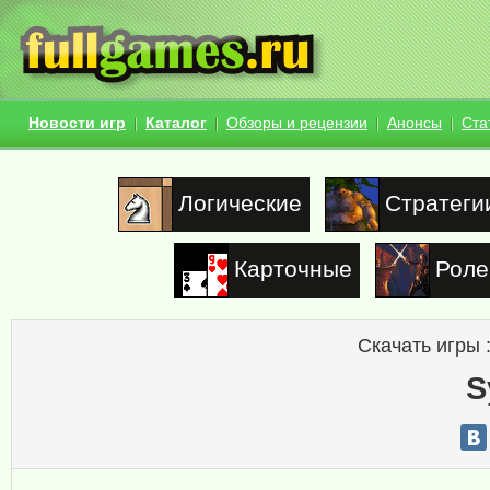
Новости игр
Каталог
Обзоры и рецензии
Анонсы
Ста
Логические
Стратеги
Карточные
Роле
Скачать игры 
S