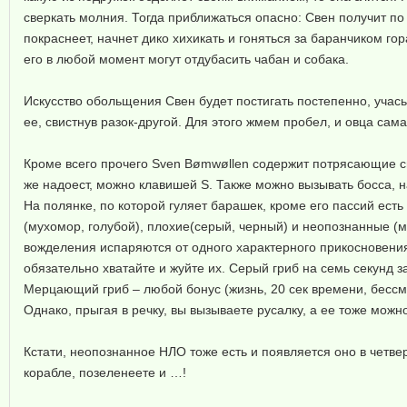
сверкать молния. Тогда приближаться опасно: Свен получит по
покраснеет, начнет дико хихикать и гоняться за баранчиком г
его в любой момент могут отдубасить чабан и собака.
Искусство обольщения Свен будет постигать постепенно, учась
ее, свистнув разок-другой. Для этого жмем пробел, и овца сама
Кроме всего прочего Sven Bømwøllen содержит потрясающие сю
же надоест, можно клавишей S. Также можно вызывать босса, н
На полянке, по которой гуляет барашек, кроме его пассий ест
(мухомор, голубой), плохие(серый, черный) и неопознанные (
вожделения испаряются от одного характерного прикосновения
обязательно хватайте и жуйте их. Серый гриб на семь секунд з
Мерцающий гриб – любой бонус (жизнь, 20 сек времени, бессме
Однако, прыгая в речку, вы вызываете русалку, а ее тоже можн
Кстати, неопознанное НЛО тоже есть и появляется оно в четве
корабле, позеленеете и …!