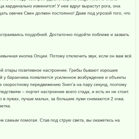
а кардинально изменится! У нее вдруг вырастут рога, она
ать овечек Свен должен постоянно! Даже под угрозой того, что
истраиваясь поудобней. Достаточно подойти поближе и зазвать
вычная кнопка Опции. Потому отключить звук, если он вам всё
всей отары позитивное настроение. Грибы бывают хорошие
ой у баранчика появляется усиленное возбуждение и объекты
е скоростному передвижению Sven'a на пару секунд, поэтому
дствиям – портит настроение всего стада, и есть их не стоит.
о в лужах, лучше малых, за большие лужи снимаются 2 очка.
ветка.
ем самым помогая. Став под струю света, вы окажетесь на