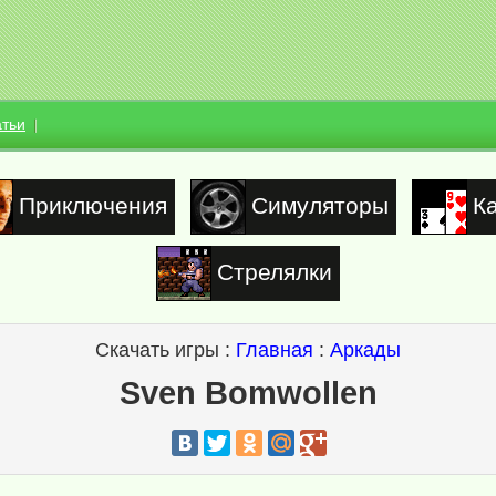
атьи
Приключения
Симуляторы
К
Стрелялки
Скачать игры :
Главная
:
Аркады
Sven Bomwollen