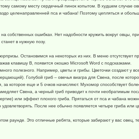
 тому самому месту сердечный пинок копытом. В худшем случае овц
ораздо целенаправленней пса и чабана! Поэтому цепляться и обольщ
 на собственных ошибках. Нет надобности кружить вокруг овцы, пр
 станет в нужную позу.
рпризы. Остановимся на некоторых из них. В меню отсутствует при
ажав клавишу В, появится окошко Microsoft Word с подсказками.
ь много полезного. Например, цветы и грибы. Цветочки создают у 
мерцающий). Голубой гриб – овечья виагра для Свена, после котор
, за которое еще и 5 очков начисляют. Мухомор способствует боле
амедляет Свена, а черный гриб приводит к почти необратимым после
ртие) или эффект плохого гриба. Прятаться от пса и чабана можн
о удовлетворять. После нее обычно появляется четыре гриба или ц
ртом раунде. Это отличные ребята, которые забирают у вас овец, т