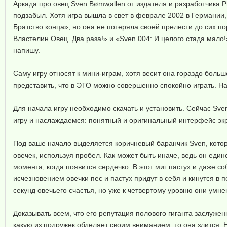
Аркада про овец Sven Bømwøllen от издателя и разработчика Ph
подзабыл. Хотя игра вышла в свет в феврале 2002 в Германии,
Братство конца», но она не потеряла своей прелести до сих п
Властелин Овец. Два раза!» и «Sven 004: И целого стада мало
напишу.
Саму игру относят к мини-играм, хотя весит она гораздо больш
представить, что в ЭТО можно совершенно спокойно играть. На
Для начала игру необходимо скачать и установить. Сейчас Sven
игру и наслаждаемся: понятный и оригинальный интерфейс экр
Под ваше начало выделяется коричневый баранчик Sven, кото
овечек, используя пробел. Как может быть иначе, ведь он еди
момента, когда появится сердечко. В этот миг пастух и даже 
исчезновением овечки пес и пастух придут в себя и кинутся в 
секунд овечьего счастья, но уже к четвертому уровню они умн
Доказывать всем, что его репутация полового гиганта заслуже
какую из подружек обделяет своим вниманием, то она злится. Н