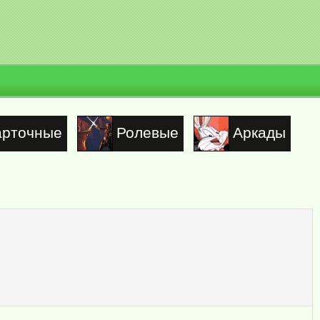
арточные
Ролевые
Аркады