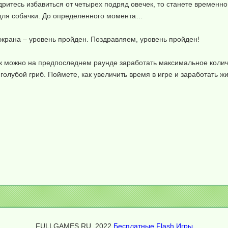
удритесь избавиться от четырех подряд овечек, то станете временн
 для собачки. До определенного момента…
экрана – уровень пройден. Поздравляем, уровень пройден!
 как можно на предпоследнем раунде заработать максимальное колич
голубой гриб. Поймете, как увеличить время в игре и заработать жи
FULLGAMES.RU, 2022
Бесплатные Flash Игры