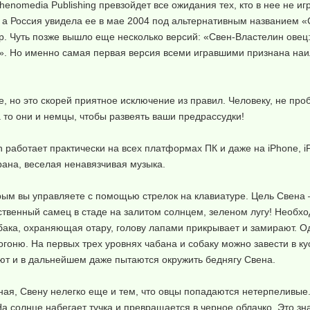
enomedia Publishing превзойдет все ожидания тех, кто в нее не игр
 а Россия увидела ее в мае 2004 под альтернативным названием «С
ор. Чуть позже вышло еще несколько версий: «Свен-Властелин ове
!». Но именно самая первая версия всеми игравшими признана наи
е, но это скорей приятное исключение из правил. Человеку, не про
 то они и немцы, чтобы развеять ваши предрассудки!
 работает практически на всех платформах ПК и даже на iPhone, iP
ана, веселая ненавязчивая музыка.
рым вы управляете с помощью стрелок на клавиатуре. Цель Свена 
нственный самец в стаде на залитом солнцем, зеленом лугу! Необхо
собака, охраняющая отару, голову лапами прикрывает и замирают. О
погоню. На первых трех уровнях чабана и собаку можно завести в к
еют и в дальнейшем даже пытаются окружить беднягу Свена.
нная, Свену нелегко еще и тем, что овцы попадаются нетерпеливые.
а солнце набегает тучка и превращается в черное облачко. Это зна