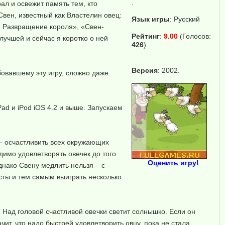
.
ал и освежит память тем, кто
вен, известный как Властелин овец:
Язык игры
:
Русский
ц: Развращение короля», «Свен-
Рейтинг
:
9.00
(Голосов:
лучшей и сейчас я коротко о ней
426
)
Версия
: 2002.
бовавшему эту игру, сложно даже
ad и iPod iOS 4.2 и выше. Запускаем
– осчастливить всех окружающих
димо удовлетворять овечек до того
Оценить игру!
днако Свену медлить нельзя – с
усты и тем самым выиграть несколько
 Над головой счастливой овечки светит солнышко. Если он
чит, что надо быстрей удовлетворить овцу, пока не стала