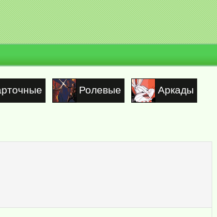
арточные
Ролевые
Аркады