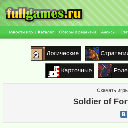
Новости игр
Каталог
Обзоры и рецензии
Анонсы
Ста
Логические
Стратеги
Карточные
Роле
Скачать игры
Soldier of For