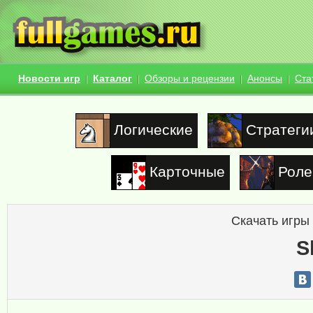
Новости игр
Каталог
Обзоры и рецензии
Анонсы
Ста
Логические
Стратеги
Карточные
Роле
Скачать игры
S