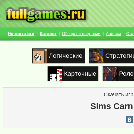
Новости игр
Каталог
Обзоры и рецензии
Анонсы
Ста
Логические
Стратеги
Карточные
Роле
Скачать игр
Sims Carn