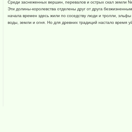
Среди заснеженных вершин, перевалов и острых скал земли N
Эти долины-королевства отделены друг от друга безжизненным
начала времен здесь жили по соседству люди и тролли, эльфы 
воды, земли и огня. Но для древних традиций настало время у