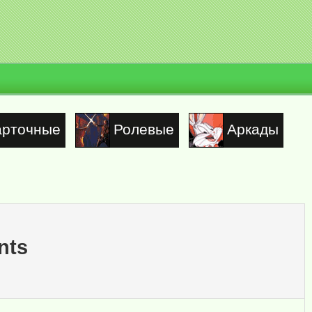
арточные
Ролевые
Аркады
nts