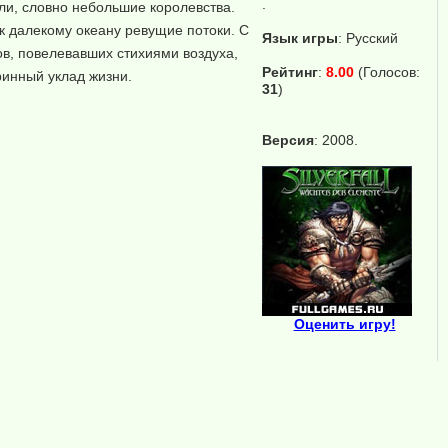
.
ли, словно небольшие королевства.
к далекому океану ревущие потоки. С
Язык игры
:
Русский
ов, повелевавших стихиями воздуха,
Рейтинг
:
8.00
(Голосов:
ринный уклад жизни.
31
)
Версия
: 2008.
Оценить игру!