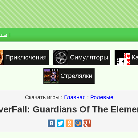
атьи
Приключения
Симуляторы
К
Стрелялки
Скачать игры :
Главная
:
Ролевые
lverFall: Guardians Of The Eleme