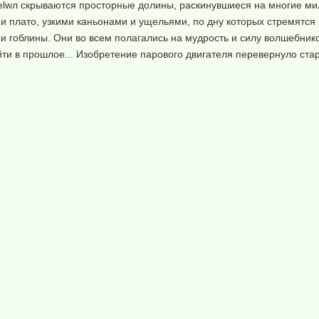
elwл скрываются просторные долины, раскинувшиеся на многие ми
и плато, узкими каньонами и ущельями, по дну которых стремятся 
и гоблины. Они во всем полагались на мудрость и силу волшебник
йти в прошлое... Изобретение парового двигателя перевернуло ста