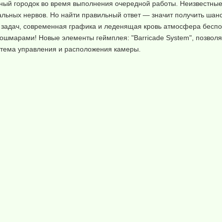
асный городок во время выполнения очередной работы. Неизвестны
альных нервов. Но найти правильный ответ — значит получить шан
задач, современная графика и леденящая кровь атмосфера беспов
ими кошмарами! Новые элементы геймплея: "Barricade System", позв
истема управления и расположения камеры.