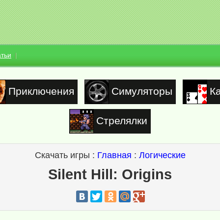
атьи
Приключения
Симуляторы
К
Стрелялки
Скачать игры :
Главная
:
Логические
Silent Hill: Origins