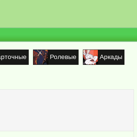
арточные
Ролевые
Аркады