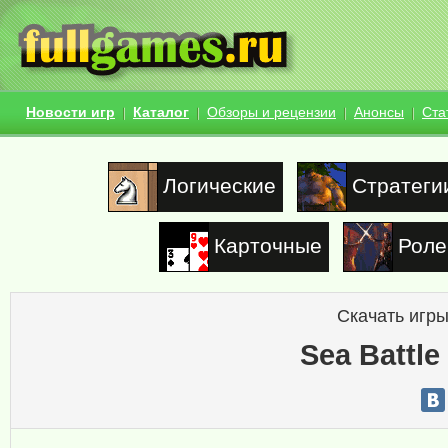
Новости игр
Каталог
Обзоры и рецензии
Анонсы
Ста
Логические
Стратеги
Карточные
Роле
Скачать игры
Sea Battle