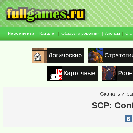
Новости игр
Каталог
Обзоры и рецензии
Анонсы
Ста
Логические
Стратеги
Карточные
Роле
Скачать игры
SCP: Con