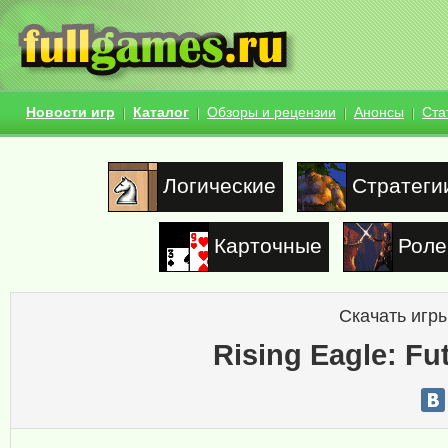
Новости игр
Каталог
Обзоры и рецензии
Анонсы
Ста
Логические
Стратеги
Карточные
Роле
Скачать игры
Rising Eagle: Fut