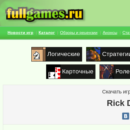
Новости игр
Каталог
Обзоры и рецензии
Анонсы
Ста
Логические
Стратеги
Карточные
Роле
Скачать иг
Rick 