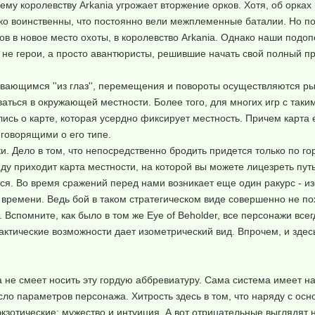
му королевству Arkania угрожает вторжение орков. Хотя, об орках 
ько воинственны, что постоянно вели межплеменные баталии. Но по
ов в новое место охоты, в королевство Arkania. Однако наши подо
е не герои, а просто авантюристы, решившие начать свой полный п
рывающимся ''из глаз'', перемещения и повороты осуществляются ры
ваться в окружающей местности. Более того, для многих игр с так
лись о карте, которая усердно фиксирует местность. Причем карта
говорящими о его типе.
. Дело в том, что непосредственно бродить придется только по г
у приходит карта местности, на которой вы можете лицезреть путь 
ся. Во время сражений перед нами возникает еще один ракурс - и
времени. Ведь бой в таком стратегическом виде совершенно не по
помните, как было в том же Eye of Beholder, все персонажи всегд
актические возможности дает изометрический вид. Впрочем, и здес
а не смеет носить эту гордую аббревиатуру. Сама система имеет на
исло параметров персонажа. Хитрость здесь в том, что наряду с о
кзотические: мужество и интуиция. А вот отрицательные выглядят 