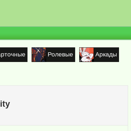
арточные
Ролевые
Аркады
ity