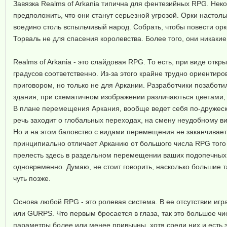
Завязка Realms of Arkania типична для фентезийных RPG. Некое
предположить, что они станут серьезной угрозой. Орки настол
воедино столь вспыльчивый народ. Собрать, чтобы повести орк
Торваль не для спасения королевства. Более того, они никаки
Realms of Arkania - это слайдовая RPG. То есть, при виде отк
градусов соответственно. Из-за этого крайне трудно ориентиро
приговором, но только не для Аркании. Разработчики позаботи
здания, при схематичном изображении различаються цветами, 
В плане перемещения Аркания, вообще ведет себя по-дружески
речь заходит о глобальных переходах, на смену неудобному вид
Но и на этом баловство с видами перемещения не заканчивает
принципиально отличает Арканию от большого числа RPG того 
прелесть здесь в раздельном перемещении ваших подопечных. Вс
одновременно. Думаю, не стоит говорить, насколько большие т
чуть позже.
Основа любой RPG - это ролевая система. В ее отсутствии игр
или GURPS. Что первым бросается в глаза, так это большое ч
параметры более или менее привычны, хотя среди них и есть э