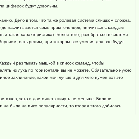
ели циферок будут довольны.
рканию. Дело в том, что та же ролевая система слишком сложна.
ряде насчитывается семь приключенцев, нянчиться с каждым
ь и такая характеристика). Более того, разобраться в системе
прочем, есть режим, при котором все умения для вас будут
 Каждый раз тыкать мышкой в список команд, чтобы
релять из лука по горизонтали вы не можете. Обязательно нужно
 иное заклинание, какой меч лучше и для чего нужен вот это
статков, зато и достоинств ничуть не меньше. Баланс
ии не была на пике популярности, то вторая этого добилась.