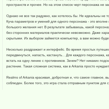
пространств и прочее. Но на этом список черт персонажа не 
Однако не все так радужно, как хотелось бы. Не идеальны не т
Куча параметров и умений для одного персонажа - это вполне 
большого желания нет. В результате забываешь, какой персонаж 
без сторонних материалов практически невозможно. Даже хара
скрытыми. Их выбором займется компьютер, а вам можно будет 
Несколько раздражает и интерфейс. Во время простых путешест
передвинуться, напасть, кастануть... Для каждого персонажа, 
встать на одну линию с противников. Зачем? Нет никаких подска
растение. Такая сложная система, как в Arkania просто нужда
Realms of Arkania красивая, добротная и, что самое главное,
соблюден. Более того, это игра стала отправным пунктом для св