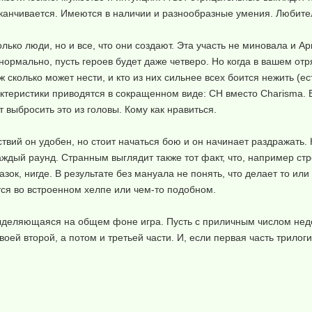
заканчивается. Имеются в наличии и разнообразные умения. Любит
олько люди, но и все, что они создают. Эта участь не миновала и А
нормально, пусть героев будет даже четверо. Но когда в вашем от
сколько может нести, и кто из них сильнее всех боится нежить (ест
ктеристики приводятся в сокращенном виде: CH вместо Charisma. В
выбросить это из головы. Кому как нравиться.
вий он удобен, но стоит начаться бою и он начинает раздражать.
каждый раунд. Странным выглядит также тот факт, что, например ст
зок, нигде. В результате без мануала не понять, что делает то или
ется во встроенном хелпе или чем-то подобном.
 выделяющаяся на общем фоне игра. Пусть с приличным числом недо
оей второй, а потом и третьей части. И, если первая часть трилог