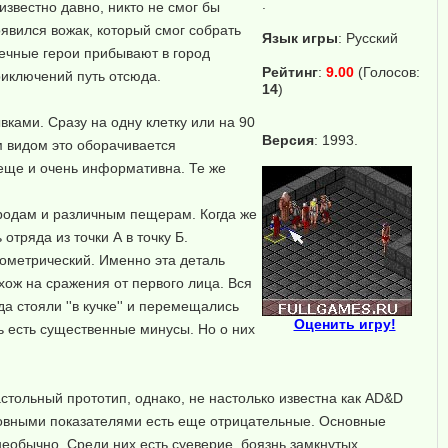
.
известно давно, никто не смог бы
явился вожак, который смог собрать
Язык игры
:
Русский
печные герои прибывают в город
Рейтинг
:
9.00
(Голосов:
риключений путь отсюда.
14
)
вками. Сразу на одну клетку или на 90
Версия
: 1993.
им видом это оборачивается
 еще и очень информативна. Те же
ородам и различным пещерам. Когда же
отряда из точки А в точку Б.
зометрический. Именно эта деталь
хож на сражения от первого лица. Вся
а стояли ''в кучке'' и перемещались
Оценить игру!
ь есть существенные минусы. Но о них
стольный прототип, однако, не настолько известна как AD&D
сновными показателями есть еще отрицательные. Основные
необычно. Среди них есть суеверие, боязнь замкнутых