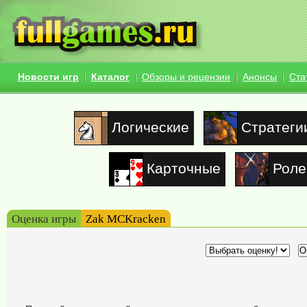
Новости игр
Каталог
Обзоры и рецензии
Анонсы
Ста
Логические
Стратеги
Карточные
Роле
Оценка игры
Zak MCKracken