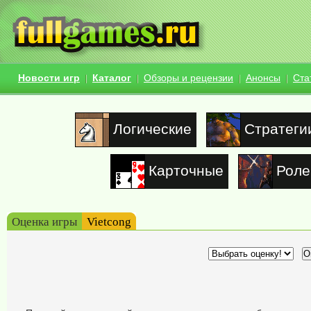
Новости игр
Каталог
Обзоры и рецензии
Анонсы
Ста
Логические
Стратеги
Карточные
Роле
Оценка игры
Vietcong