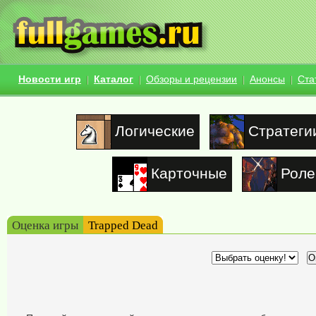
Новости игр
Каталог
Обзоры и рецензии
Анонсы
Ста
Логические
Стратеги
Карточные
Роле
Оценка игры
Trapped Dead