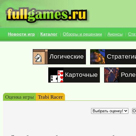
Новости игр
Каталог
Обзоры и рецензии
Анонсы
Ста
Логические
Стратеги
Карточные
Роле
Оценка игры
Trabi Racer