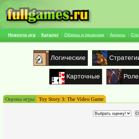
Новости игр
Каталог
Обзоры и рецензии
Анонсы
Ста
Логические
Стратеги
Карточные
Роле
Оценка игры
Toy Story 3: The Video Game